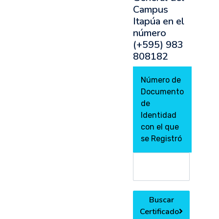
Campus
Itapúa en el
número
(+595) 983
808182
Número de
Documento
de
Identidad
con el que
se Registró
Buscar
Certificado