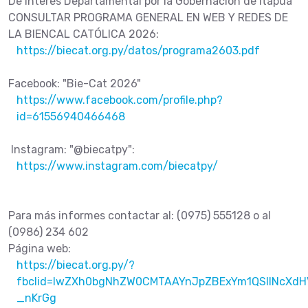
De Interés Departamental por la Gobernación de Itapúa
CONSULTAR PROGRAMA GENERAL EN WEB Y REDES DE
LA BIENCAL CATÓLICA 2026:
https://biecat.org.py/datos/programa2603.pdf
Facebook: "Bie-Cat 2026"
https://www.facebook.com/profile.php?
id=61556940466468
Instagram: "@biecatpy":
https://www.instagram.com/biecatpy/
Para más informes contactar al: (0975) 555128 o al
(0986) 234 602
Página web:
https://biecat.org.py/?
fbclid=IwZXh0bgNhZW0CMTAAYnJpZBExYm1QSllNcXd
_nKrGg